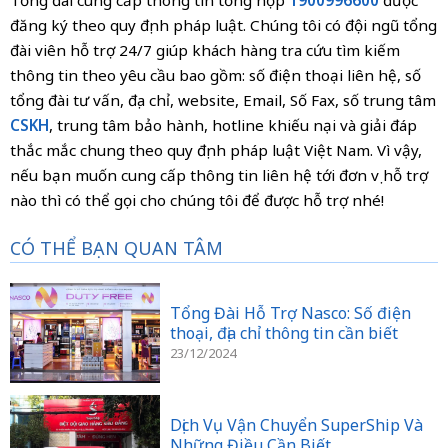
Tổng đài cung cấp thông tin tổng hợp
1900996600
được
đăng ký theo quy định pháp luật. Chúng tôi có đội ngũ tổng
đài viên hỗ trợ 24/7 giúp khách hàng tra cứu tìm kiếm
thông tin theo yêu cầu bao gồm: số điện thoại liên hệ, số
tổng đài tư vấn, địa chỉ, website, Email, Số Fax, số trung tâm
CSKH
, trung tâm bảo hành, hotline khiếu nại và giải đáp
thắc mắc chung theo quy định pháp luật Việt Nam. Vì vậy,
nếu bạn muốn cung cấp thông tin liên hệ tới đơn vị hỗ trợ
nào thì có thể gọi cho chúng tôi để được hỗ trợ nhé!
CÓ THỂ BẠN QUAN TÂM
Tổng Đài Hỗ Trợ Nasco: Số điện
thoại, địa chỉ thông tin cần biết
23/12/2024
Dịch Vụ Vận Chuyển SuperShip Và
Những Điều Cần Biết