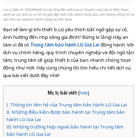
Lưu ý: Đầu số 1900996600 là của tổng đài cskh.org.vn chuyên cung cấp số điện thoại,
danh bạ các dịch vụ và hỗ trợ giải đáp thắc mắc khách hàng dựa trên những thông tin có
sẵn trên các website chính thống tại Việt Nam.
Bạn sẽ làm gì khi thiết bị LG yêu thích bất ngờ gặp sự cố,
ảnh hưởng đến nhịp sống gia đình? Đừng lo lắng! Hãy an
tâm vì đã có
Trung tâm bảo hành LG Gia Lai
đồng hành. Với
dịch vụ chính hãng, quy trình chuyên nghiệp và đội ngũ tận
tâm, trung tâm sẽ giúp thiết bị của bạn nhanh chóng hoạt
động như mới. Hãy cùng chúng tôi tìm hiểu chi tiết dịch vụ
qua bài viết dưới đây nhé!
Mục lục bài viết
[
hide
]
I. Thông tin liên hệ của Trung tâm bảo hành LG Gia Lai
II. Những điều kiện được bảo hành tại Trung tâm bảo
hành LG Gia Lai
III. Những trường hợp ngoài bảo hành tại Trung tâm
bảo hành LG Gia Lai