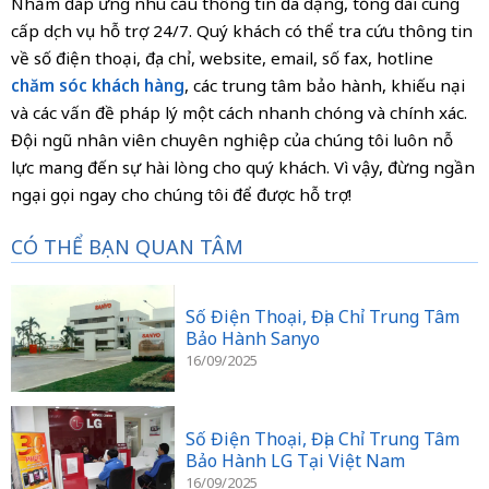
Nhằm đáp ứng nhu cầu thông tin đa dạng, tổng đài cung
cấp dịch vụ hỗ trợ 24/7. Quý khách có thể tra cứu thông tin
về số điện thoại, địa chỉ, website, email, số fax, hotline
chăm sóc khách hàng
, các trung tâm bảo hành, khiếu nại
và các vấn đề pháp lý một cách nhanh chóng và chính xác.
Đội ngũ nhân viên chuyên nghiệp của chúng tôi luôn nỗ
lực mang đến sự hài lòng cho quý khách. Vì vậy, đừng ngần
ngại gọi ngay cho chúng tôi để được hỗ trợ!
CÓ THỂ BẠN QUAN TÂM
Số Điện Thoại, Địa Chỉ Trung Tâm
Bảo Hành Sanyo
16/09/2025
Số Điện Thoại, Địa Chỉ Trung Tâm
Bảo Hành LG Tại Việt Nam
16/09/2025