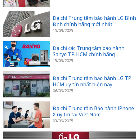
Địa chỉ Trung tâm bảo hành LG Bình
Định chính hãng mới nhất
15/09/2025
Địa chỉ các Trung tâm bảo hành
Sanyo TP. HCM chính hãng
15/09/2025
Địa chỉ Trung tâm bảo hành LG TP.
HCM uy tín nhất hiện nay
06/09/2025
Địa chỉ Trung tâm Bảo hành iPhone
X uy tín tại Việt Nam
03/09/2025