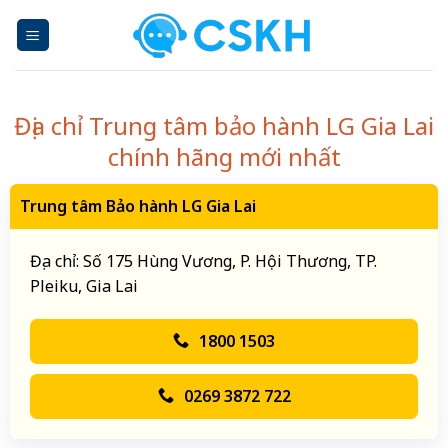
Skip
to
content
Địa chỉ Trung tâm bảo hành LG Gia Lai
chính hãng mới nhất
Trung tâm Bảo hành LG Gia Lai
Địa chỉ: Số 175 Hùng Vương, P. Hội Thương, TP.
Pleiku, Gia Lai
1800 1503
0269 3872 722