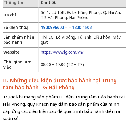
Thông tin
Chi tiết
Số 1, Lô 15B, Đ. Lê Hồng Phong, Q. Hải An,
Địa chỉ
TP. Hải Phòng, Hải Phòng
Số điện thoại
1900996600
–
–
1800 1503
Sản phẩm nhận
Tivi LG, Lò vi sóng, Tủ lạnh, Điều hòa, Máy
bảo hành
giặt
Website
https://www.lg.com/vn/
Thời gian làm
08:00 – 17:00 (T2 – T7)
việc
II. Những điều kiện được bảo hành tại Trung
tâm bảo hành LG Hải Phòng
Trước khi mang sản phẩm LG đến Trung tâm Bảo hành tại
Hải Phòng, quý khách hãy đảm bảo sản phẩm của mình
đáp ứng các điều kiện sau để quá trình bảo hành diễn ra
suôn sẻ: