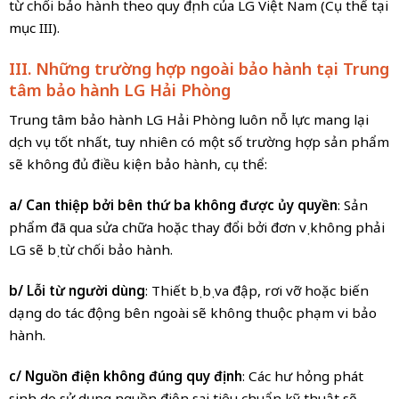
từ chối bảo hành theo quy định của LG Việt Nam (Cụ thể tại
mục III).
III. Những trường hợp ngoài bảo hành tại Trung
tâm bảo hành LG Hải Phòng
Trung tâm bảo hành LG Hải Phòng luôn nỗ lực mang lại
dịch vụ tốt nhất, tuy nhiên có một số trường hợp sản phẩm
sẽ không đủ điều kiện bảo hành, cụ thể:
a/ Can thiệp bởi bên thứ ba không được ủy quyền
: Sản
phẩm đã qua sửa chữa hoặc thay đổi bởi đơn vị không phải
LG sẽ bị từ chối bảo hành.
b/ Lỗi từ người dùng
: Thiết bị bị va đập, rơi vỡ hoặc biến
dạng do tác động bên ngoài sẽ không thuộc phạm vi bảo
hành.
c/ Nguồn điện không đúng quy định
:
Các hư hỏng phát
sinh do sử dụng nguồn điện sai tiêu chuẩn kỹ thuật sẽ