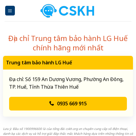
Skip
to
content
Địa chỉ Trung tâm bảo hành LG Huế
chính hãng mới nhất
Trung tâm bảo hành LG Huế
Địa chỉ: Số 159 An Dương Vương, Phường An Đông,
TP. Huế, Tỉnh Thừa Thiên Huế
0935 669 915
Lưu ý: Đầu số 1900996600 là của tổng đài cskh.org.vn chuyên cung cấp số điện thoại,
danh bạ các dịch vụ và hỗ trợ giải đáp thắc mắc khách hàng dựa trên những thông tin có