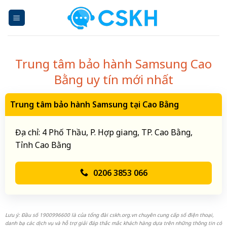
Skip
to
content
Trung tâm bảo hành Samsung Cao
Bằng uy tín mới nhất
Trung tâm bảo hành Samsung tại Cao Bằng
Địa chỉ: 4 Phố Thầu, P. Hợp giang, TP. Cao Bằng,
Tỉnh Cao Bằng
0206 3853 066
Lưu ý: Đầu số 1900996600 là của tổng đài cskh.org.vn chuyên cung cấp số điện thoại,
danh bạ các dịch vụ và hỗ trợ giải đáp thắc mắc khách hàng dựa trên những thông tin có