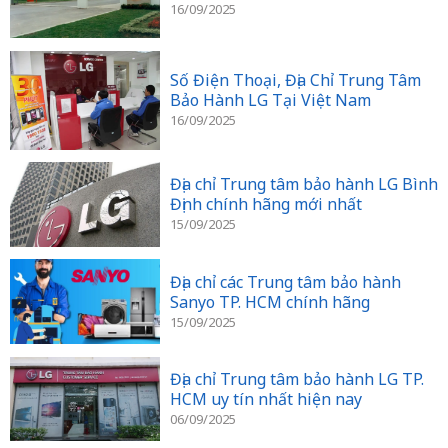
16/09/2025
Số Điện Thoại, Địa Chỉ Trung Tâm
Bảo Hành LG Tại Việt Nam
16/09/2025
Địa chỉ Trung tâm bảo hành LG Bình
Định chính hãng mới nhất
15/09/2025
Địa chỉ các Trung tâm bảo hành
Sanyo TP. HCM chính hãng
15/09/2025
Địa chỉ Trung tâm bảo hành LG TP.
HCM uy tín nhất hiện nay
06/09/2025