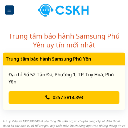
Skip
to
content
Trung tâm bảo hành Samsung Phú
Yên uy tín mới nhất
Trung tâm bảo hành Samsung Phú Yên
Địa chỉ: Số 52 Tản Đà, Phường 1, TP. Tuy Hoà, Phú
Yên
0257 3814 393
Lưu ý: Đầu số 1900996600 là của tổng đài cskh.org.vn chuyên cung cấp số điện thoại,
danh bạ các dịch vụ và hỗ trợ giải đáp thắc mắc khách hàng dựa trên những thông tin có