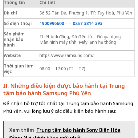
Thông tin
Chi tiết
Địa chỉ
Số 52 Tản Đà, Phường 1, TP. Tuy Hoà, Phú Yên
Số điện thoại
1900996600
–
–
0257 3814 393
Sản phẩm
Thiết bị di động, Đồ điện tử – Đồ gia dụng –
nhận bảo
Màn hình máy tính, Máy lạnh hệ thống
hành
Website
https://www.samsung.com/
Thời gian làm
08:00 – 17:00 (T2 – T7)
việc
II. Những điều kiện được bảo hành tại Trung
tâm bảo hành Samsung Phú Yên
Để nhận hỗ trợ tốt nhất tại Trung tâm bảo hành Samsung
Phú Yên, vui lòng lưu ý các điều kiện bảo hành sau:
Xem thêm
Trung tâm bảo hành Sony Biên Hòa
Đồng Nai chính hãng mới nhất