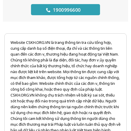
1900996600
Website CSKH.ORG.VN là trang thông tin tra cứu tổng hợp,
cung cấp danh bạ số điện thoại, địa chỉ và các thông tin liên
quan đến các đơn vị, thương hiệu đang hoạt động tại Việt Nam.
Chúng tôi không phải là đại diện, đối tác, hay đơn vị ủy quyền
chính thức của bất kỳ thương hiệu, tổ chức hay doanh nghiệp
nào được liệt kê trên website. Mọi thông tin được cung cấp với
mục đích tham khảo, được tổng hợp từ các nguồn chính thống,
có thể bao gồm: Website chính thức của các đơn vị, thông tin
công bố công khai, hoặc theo quy định của pháp luật.
CSKH.ORG.VN không chịu trách nhiệm về bất kỳ sai sót, thiếu
sót hoặc thay đổi nào trong quá trình cập nhật dữ liệu. Người
dùng nên kiểm chứng thông tin tại nguồn chính thức trước khi
sử dụng cho mục đích liên hệ, giao dịch hoặc ra quyết định.
Chúng tôi cam kết không sử dụng thông tin người dùng cho
mục đích thương mại trái Pháp luật và luôn tuân thủ quy định về
bảo vệ dữ liệu cá nhân theo pháp luật Việt Nam hiện hành.