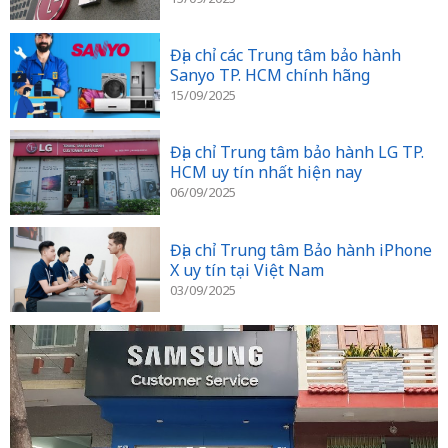
Địa chỉ các Trung tâm bảo hành
Sanyo TP. HCM chính hãng
15/09/2025
Địa chỉ Trung tâm bảo hành LG TP.
HCM uy tín nhất hiện nay
06/09/2025
Địa chỉ Trung tâm Bảo hành iPhone
X uy tín tại Việt Nam
03/09/2025