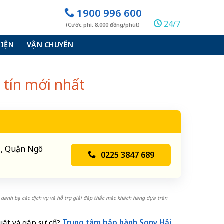
1900 996 600
24/7
(Cước phí: 8.000 đồng/phút)
ĐIỆN
VẬN CHUYỂN
 tín mới nhất
 1, Quận Ngô
0225 3847 689
 danh bạ các dịch vụ và hỗ trợ giải đáp thắc mắc khách hàng dựa trên
giặt và gặp sự cố?
Trung tâm bảo hành Sony Hải