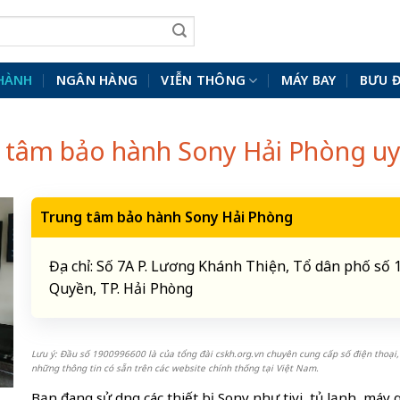
HÀNH
NGÂN HÀNG
VIỄN THÔNG
MÁY BAY
BƯU 
g tâm bảo hành Sony Hải Phòng uy
Trung tâm bảo hành Sony Hải Phòng
Địa chỉ: Số 7A P. Lương Khánh Thiện, Tổ dân phố số
Quyền, TP. Hải Phòng
Lưu ý: Đầu số 1900996600 là của tổng đài cskh.org.vn chuyên cung cấp số điện thoại,
những thông tin có sẵn trên các website chính thống tại Việt Nam.
Bạn đang sử dụng các thiết bị Sony như tivi, tủ lạnh, máy 