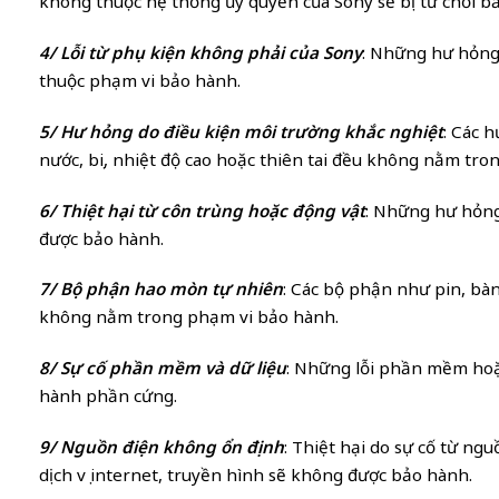
không thuộc hệ thống ủy quyền của Sony sẽ bị từ chối b
4/ Lỗi từ phụ kiện không phải của Sony
: Những hư hỏng
thuộc phạm vi bảo hành.
5/ Hư hỏng do điều kiện môi trường khắc nghiệt
: Các 
nước, bụi, nhiệt độ cao hoặc thiên tai đều không nằm tro
6/ Thiệt hại từ côn trùng hoặc động vật
: Những hư hỏng
được bảo hành.
7/ Bộ phận hao mòn tự nhiên
: Các bộ phận như pin, bàn
không nằm trong phạm vi bảo hành.
8/ Sự cố phần mềm và dữ liệu
: Những lỗi phần mềm hoặ
hành phần cứng.
9/ Nguồn điện không ổn định
: Thiệt hại do sự cố từ ng
dịch vụ internet, truyền hình sẽ không được bảo hành.