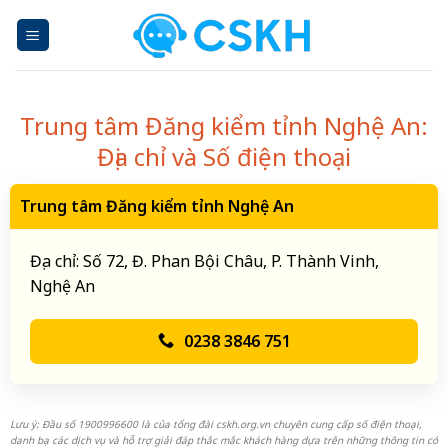
Skip
to
content
Trung tâm Đăng kiểm tỉnh Nghệ An:
Địa chỉ và Số điện thoại
Trung tâm Đăng kiểm tỉnh Nghệ An
Địa chỉ: Số 72, Đ. Phan Bội Châu, P. Thành Vinh,
Nghệ An
0238 3846 751
Lưu ý: Đầu số 1900996600 là của tổng đài cskh.org.vn chuyên cung cấp số điện thoại,
danh bạ các dịch vụ và hỗ trợ giải đáp thắc mắc khách hàng dựa trên những thông tin có