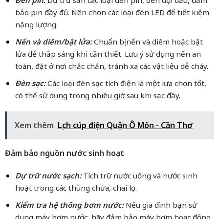
Đèn pin:
Dự trữ sẵn các loại đèn pin, đèn đội đầu, đảm
bảo pin đầy đủ. Nên chọn các loại đèn LED để tiết kiệm
năng lượng.
Nến và diêm/bật lửa:
Chuẩn bị nến và diêm hoặc bật
lửa để thắp sáng khi cần thiết. Lưu ý sử dụng nến an
toàn, đặt ở nơi chắc chắn, tránh xa các vật liệu dễ cháy.
Đèn sạc:
Các loại đèn sạc tích điện là một lựa chọn tốt,
có thể sử dụng trong nhiều giờ sau khi sạc đầy.
Xem thêm
Lịch cúp điện Quận Ô Môn - Cần Thơ
Đảm bảo nguồn nước sinh hoạt
Dự trữ nước sạch:
Tích trữ nước uống và nước sinh
hoạt trong các thùng chứa, chai lọ.
Kiểm tra hệ thống bơm nước:
Nếu gia đình bạn sử
dụng máy bơm nước, hãy đảm bảo máy bơm hoạt động