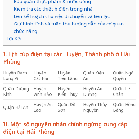
Bảo quản thực phẩm & nước uống
Kiểm tra các thiết bị điện trong nhà
Lên kế hoạch cho việc di chuyển và liên lạc
Giữ bình tĩnh và tuân thủ hướng dẫn của cơ quan
chức năng
Lời Kết
I. Lịch cúp điện tại các Huyện, Thành phố ở Hải
Phòng
Huyện Bạch
Huyện
Huyện
Quận Kiến
Quận Ngô
Long Vĩ
Cát Hải
Tiên Lãng
An
Quyền
Quận Dương
Huyện
Huyện
Huyện An
Quận Lê
Kinh
Vĩnh Bảo
Kiến Thuỵ
Dương
Chân
Huyện An
Quận Đồ
Huyện Thủy
Quận Hồng
Quận Hải An
Lão
Sơn
Nguyên
Bàng
II. Một số nguyên nhân chính ngừng cung cấp
điện tại Hải Phòng