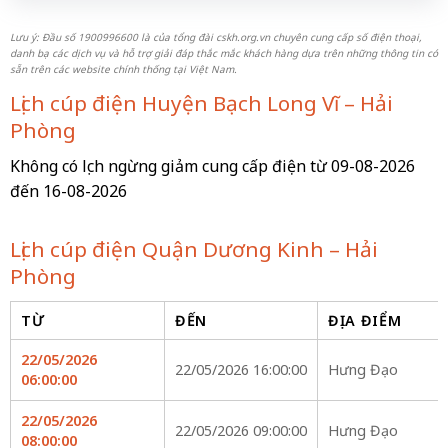
Lưu ý: Đầu số 1900996600 là của tổng đài cskh.org.vn chuyên cung cấp số điện thoại,
danh bạ các dịch vụ và hỗ trợ giải đáp thắc mắc khách hàng dựa trên những thông tin có
sẵn trên các website chính thống tại Việt Nam.
Lịch cúp điện Huyện Bạch Long Vĩ – Hải
Phòng
Không có lịch ngừng giảm cung cấp điện từ 09-08-2026
đến 16-08-2026
Lịch cúp điện Quận Dương Kinh – Hải
Phòng
TỪ
ĐẾN
ĐỊA ĐIỂM
22/05/2026
22/05/2026 16:00:00
Hưng Đạo
06:00:00
22/05/2026
22/05/2026 09:00:00
Hưng Đạo
08:00:00