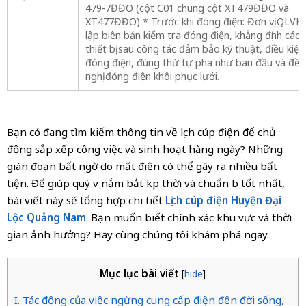
479-7ĐĐO (cột C01 chung cột XT479ĐĐO và
XT477ĐĐO) * Trước khi đóng điện: Đơn vị QLVH
lập biên bản kiểm tra đóng điện, khẳng định các
thiết bị sau công tác đảm bảo kỹ thuật, điều kiện
đóng điện, đúng thứ tự pha như ban đầu và đề
nghị đóng điện khôi phục lưới.
Bạn có đang tìm kiếm thông tin về lịch cúp điện để chủ
động sắp xếp công việc và sinh hoạt hàng ngày? Những
gián đoạn bất ngờ do mất điện có thể gây ra nhiều bất
tiện. Để giúp quý vị nắm bắt kịp thời và chuẩn bị tốt nhất,
bài viết này sẽ tổng hợp chi tiết
Lịch cúp điện Huyện Đại
Lộc Quảng Nam
. Bạn muốn biết chính xác khu vực và thời
gian ảnh hưởng? Hãy cùng chúng tôi khám phá ngay.
Mục lục bài viết
[
hide
]
I. Tác động của việc ngừng cung cấp điện đến đời sống,