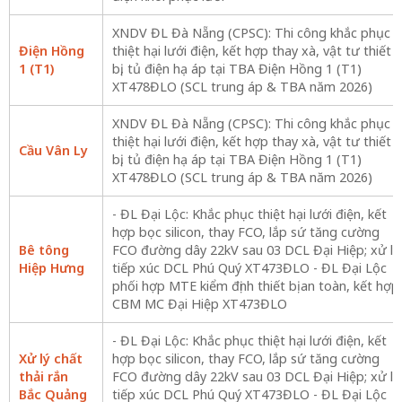
XNDV ĐL Đà Nẵng (CPSC): Thi công khắc phục
Điện Hồng
thiệt hại lưới điện, kết hợp thay xà, vật tư thiết
1 (T1)
bị, tủ điện hạ áp tại TBA Điện Hồng 1 (T1)
XT478ĐLO (SCL trung áp & TBA năm 2026)
XNDV ĐL Đà Nẵng (CPSC): Thi công khắc phục
thiệt hại lưới điện, kết hợp thay xà, vật tư thiết
Cầu Vân Ly
bị, tủ điện hạ áp tại TBA Điện Hồng 1 (T1)
XT478ĐLO (SCL trung áp & TBA năm 2026)
- ĐL Đại Lộc: Khắc phục thiệt hại lưới điện, kết
hợp bọc silicon, thay FCO, lắp sứ tăng cường
Bê tông
FCO đường dây 22kV sau 03 DCL Đại Hiệp; xử lý
Hiệp Hưng
tiếp xúc DCL Phú Quý XT473ĐLO - ĐL Đại Lộc
phối hợp MTE kiểm định thiết bị an toàn, kết hợp
CBM MC Đại Hiệp XT473ĐLO
- ĐL Đại Lộc: Khắc phục thiệt hại lưới điện, kết
Xử lý chất
hợp bọc silicon, thay FCO, lắp sứ tăng cường
thải rắn
FCO đường dây 22kV sau 03 DCL Đại Hiệp; xử lý
Bắc Quảng
tiếp xúc DCL Phú Quý XT473ĐLO - ĐL Đại Lộc