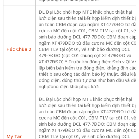
ĐL Đại Lộc phối hợp MTE khắc phục thiệt hại
lưới điện sau thiên tai kết hợp kiểm định thiết bị
an toàn CBM đoạn cáp ngầm XT477ĐĐO từ đầu
cực ra MC đến cột C01, CBM TLV tại cột 01, vệ
sinh bảo dưỡng DCL 477-7ĐĐO; CBM đoạn cáp
ngầm XT479ĐĐO từ đầu cực ra MC đến cột C01
Hóc Chùa 2
CBM TLV tại cột 01, vệ sinh bảo dưỡng DCL
479-7ĐĐO (cột C01 chung cột XT479ĐĐO và
XT477ĐĐO) * Trước khi đóng điện: Đơn vị QLVH
lập biên bản kiểm tra đóng điện, khẳng định các
thiết bị sau công tác đảm bảo kỹ thuật, điều kiện
đóng điện, đúng thứ tự pha như ban đầu và đề
nghị đóng điện khôi phục lưới.
ĐL Đại Lộc phối hợp MTE khắc phục thiệt hại
lưới điện sau thiên tai kết hợp kiểm định thiết bị
an toàn CBM đoạn cáp ngầm XT477ĐĐO từ đầu
cực ra MC đến cột C01, CBM TLV tại cột 01, vệ
sinh bảo dưỡng DCL 477-7ĐĐO; CBM đoạn cáp
ngầm XT479ĐĐO từ đầu cực ra MC đến cột C01
Mỹ Tân
CBM TLV tại cột 01, vệ sinh bảo dưỡng DCL