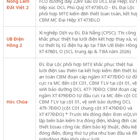
Nông Lâm
FCO đường dây 22kV sau 03 DCL Đại Hiệp; xử lý
Đất Việt 2
tiếp xúc DCL Phú Quý XT473ĐLO - ĐL Đại Lộc
phối hợp MTE kiểm định thiết bị an toàn, kết hợp
CBM MC Đại Hiệp XT473ĐLO
Xí nghiệp Dịch vụ ĐL Đà Nẵng (CPSC): Thi công
UB Điện
khắc phục thiệt hại lưới điện kết hợp thay xà, vật
Hồng 2
tư thiết bị, tủ điện hạ áp tại TBA UB Điện Hồng 
XT478ĐL O (SCL trung áp & TBA năm 2026)
ĐL Đại Lộc phối hợp MTE khắc phục thiệt hại
lưới điện sau thiên tai kết hợp kiểm định thiết bị
an toàn CBM đoạn cáp ngầm XT477ĐĐO từ đầu
cực ra MC đến cột C01, CBM TLV tại cột 01, vệ
sinh bảo dưỡng DCL 477-7ĐĐO; CBM đoạn cáp
ngầm XT479ĐĐO từ đầu cực ra MC đến cột C01
Hóc Chùa
CBM TLV tại cột 01, vệ sinh bảo dưỡng DCL
479-7ĐĐO (cột C01 chung cột XT479ĐĐO và
XT477ĐĐO) * Trước khi đóng điện: Đơn vị QLVH
lập biên bản kiểm tra đóng điện, khẳng định các
thiết bị sau công tác đảm bảo kỹ thuật, điều kiện
đóng điện, đúng thứ tự pha như ban đầu và đề
nghị đóng điện khôi phục lưới.