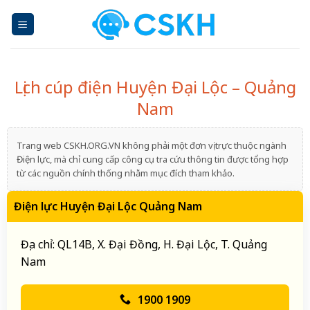
Skip
to
content
Lịch cúp điện Huyện Đại Lộc – Quảng
Nam
Trang web CSKH.ORG.VN không phải một đơn vị trực thuộc ngành
Điện lực, mà chỉ cung cấp công cụ tra cứu thông tin được tổng hợp
từ các nguồn chính thống nhằm mục đích tham khảo.
Điện lực Huyện Đại Lộc Quảng Nam
Địa chỉ: QL14B, X. Đại Đồng, H. Đại Lộc, T. Quảng
Nam
1900 1909