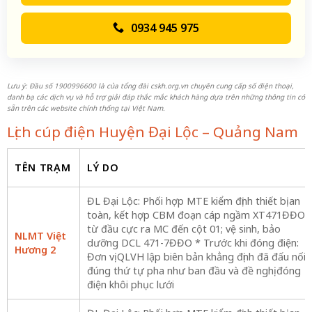
0934 945 975
Lưu ý: Đầu số 1900996600 là của tổng đài cskh.org.vn chuyên cung cấp số điện thoại,
danh bạ các dịch vụ và hỗ trợ giải đáp thắc mắc khách hàng dựa trên những thông tin có
sẵn trên các website chính thống tại Việt Nam.
Lịch cúp điện Huyện Đại Lộc – Quảng Nam
TÊN TRẠM
LÝ DO
ĐL Đại Lộc: Phối hợp MTE kiểm định thiết bị an
toàn, kết hợp CBM đoạn cáp ngầm XT471ĐĐO
từ đầu cực ra MC đến cột 01; vệ sinh, bảo
NLMT Việt
dưỡng DCL 471-7ĐĐO * Trước khi đóng điện:
Hương 2
Đơn vị QLVH lập biên bản khẳng định đã đấu nối
đúng thứ tự pha như ban đầu và đề nghị đóng
điện khôi phục lưới