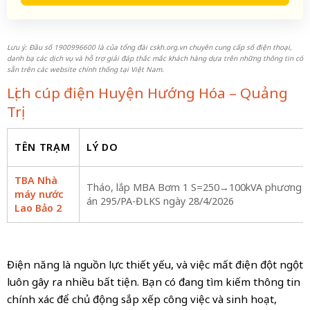
Lưu ý: Đầu số 1900996600 là của tổng đài cskh.org.vn chuyên cung cấp số điện thoại,
danh bạ các dịch vụ và hỗ trợ giải đáp thắc mắc khách hàng dựa trên những thông tin có
sẵn trên các website chính thống tại Việt Nam.
Lịch cúp điện Huyện Hướng Hóa – Quảng
Trị
TÊN TRẠM
LÝ DO
TBA Nhà
Tháo, lắp MBA Bơm 1 S=250→100kVA phương
máy nước
án 295/PA-ĐLKS ngày 28/4/2026
Lao Bảo 2
Điện năng là nguồn lực thiết yếu, và việc mất điện đột ngột
luôn gây ra nhiều bất tiện. Bạn có đang tìm kiếm thông tin
chính xác để chủ động sắp xếp công việc và sinh hoạt,