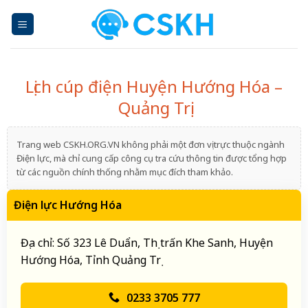
Skip
to
content
Lịch cúp điện Huyện Hướng Hóa –
Quảng Trị
Trang web CSKH.ORG.VN không phải một đơn vị trực thuộc ngành
Điện lực, mà chỉ cung cấp công cụ tra cứu thông tin được tổng hợp
từ các nguồn chính thống nhằm mục đích tham khảo.
Điện lực Hướng Hóa
Địa chỉ: Số 323 Lê Duẩn, Thị trấn Khe Sanh, Huyện
Hướng Hóa, Tỉnh Quảng Trị
0233 3705 777