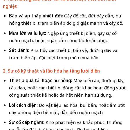
nghiệt
Bão và áp thấp nhiệt đới:
Gây đổ cột, đứt dây dẫn, hư
hỏng thiết bị trạm biến áp do gió giật mạnh và cây đổ.
Mưa lớn và lũ lụt:
Ngập úng thiết bị điện, gây sự cố
ngắn mạch, hoặc ngăn cản công tác khắc phục.
Sét đánh:
Phá hủy các thiết bị bảo vệ, đường dây và
trạm biến áp, đặc biệt trong mùa mưa bão.
2. Sự cố kỹ thuật và lão hóa hạ tầng lưới điện
Thiết bị quá tải hoặc hư hỏng:
Máy biến áp, đường dây,
cầu dao, hoặc các thiết bị đóng cắt khác hoạt động vượt
công suất thiết kế hoặc đã hết niên hạn sử dụng.
Lỗi cách điện:
Do vật liệu lão hóa, bụi bẩn, hoặc ẩm ướt
gây phóng điện bề mặt, dẫn đến ngắn mạch.
Sự cố cáp ngầm:
Khó phát hiện và khắc phục, thường
do lỗi lắp đặt, hư hại cơ học hoặc lão hóa vật liệu.