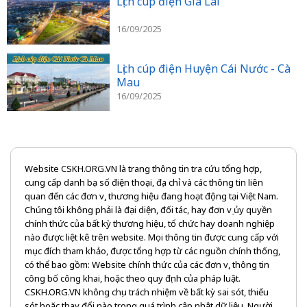
Lịch cúp điện Gia Lai
16/09/2025
Lịch cúp điện Huyện Cái Nước - Cà
Mau
16/09/2025
Website CSKH.ORG.VN là trang thông tin tra cứu tổng hợp,
cung cấp danh bạ số điện thoại, địa chỉ và các thông tin liên
quan đến các đơn vị, thương hiệu đang hoạt động tại Việt Nam.
Chúng tôi không phải là đại diện, đối tác, hay đơn vị ủy quyền
chính thức của bất kỳ thương hiệu, tổ chức hay doanh nghiệp
nào được liệt kê trên website. Mọi thông tin được cung cấp với
mục đích tham khảo, được tổng hợp từ các nguồn chính thống,
có thể bao gồm: Website chính thức của các đơn vị, thông tin
công bố công khai, hoặc theo quy định của pháp luật.
CSKH.ORG.VN không chịu trách nhiệm về bất kỳ sai sót, thiếu
sót hoặc thay đổi nào trong quá trình cập nhật dữ liệu. Người