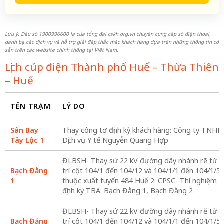
Lưu ý: Đầu số 1900996600 là của tổng đài cskh.org.vn chuyên cung cấp số điện thoại,
danh bạ các dịch vụ và hỗ trợ giải đáp thắc mắc khách hàng dựa trên những thông tin có
sẵn trên các website chính thống tại Việt Nam.
Lịch cúp điện Thành phố Huế – Thừa Thiên
– Huế
TÊN TRẠM
LÝ DO
Sân Bay
Thay công tơ định kỳ khách hàng: Công ty TNHH
Tây Lộc 1
Dịch vụ Y tế Nguyễn Quang Hợp
ĐLBSH- Thay sứ 22 kV đường dây nhánh rẽ từ vị
Bạch Đằng
trí cột 104/1 đến 104/12 và 104/1/1 đến 104/1/5
1
thuộc xuất tuyến 484 Huế 2. CPSC- Thí nghiệm
định kỳ TBA: Bạch Đằng 1, Bạch Đằng 2
ĐLBSH- Thay sứ 22 kV đường dây nhánh rẽ từ vị
Bạch Đằng
trí cột 104/1 đến 104/12 và 104/1/1 đến 104/1/5