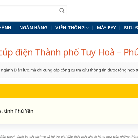
HÀNH
NGÂN HÀNG
VIỄN THÔNG
MÁY BAY
BƯU 
 cúp điện Thành phố Tuy Hoà – Ph
ngành Điện lực, mà chỉ cung cấp công cụ tra cứu thông tin được tổng hợp
, tỉnh Phú Yên
iện thoại, danh bạ các dịch vụ và hỗ trợ giải đáp thắc mắc khách hàng dựa trên những thông