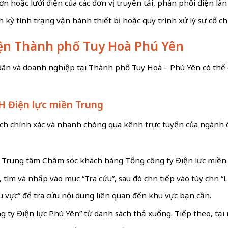
n hoặc lưới điện của các đơn vị truyền tải, phân phối điện lân
h kỳ tình trạng vận hành thiết bị hoặc quy trình xử lý sự cố ch
điện Thành phố Tuy Hoà Phú Yên
dân và doanh nghiệp tại Thành phố Tuy Hoà – Phú Yên có thể c
H Điện lực miền Trung
ách chính xác và nhanh chóng qua kênh trực tuyến của ngành đ
 Trung tâm Chăm sóc khách hàng Tổng công ty Điện lực miền T
ìm và nhấp vào mục “Tra cứu”, sau đó chọn tiếp vào tùy chọn 
u vực” để tra cứu nội dung liên quan đến khu vực bạn cần.
g ty Điện lực Phú Yên” từ danh sách thả xuống. Tiếp theo, tại m