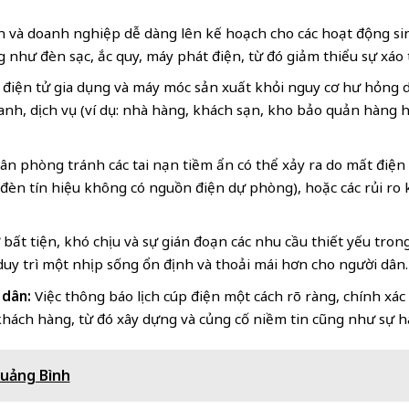
n và doanh nghiệp dễ dàng lên kế hoạch cho các hoạt động sin
như đèn sạc, ắc quy, máy phát điện, từ đó giảm thiểu sự xáo t
ị điện tử gia dụng và máy móc sản xuất khỏi nguy cơ hư hỏng do
nh, dịch vụ (ví dụ: nhà hàng, khách sạn, kho bảo quản hàng h
ân phòng tránh các tai nạn tiềm ẩn có thể xảy ra do mất điện
èn tín hiệu không có nguồn điện dự phòng), hoặc các rủi ro kh
bất tiện, khó chịu và sự gián đoạn các nhu cầu thiết yếu tron
 duy trì một nhịp sống ổn định và thoải mái hơn cho người dân.
 dân:
Việc thông báo lịch cúp điện một cách rõ ràng, chính xác
khách hàng, từ đó xây dựng và củng cố niềm tin cũng như sự h
Quảng Bình