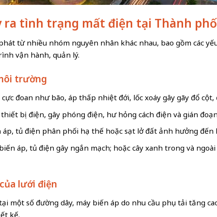
y ra tình trạng mất điện tại Thành ph
phát từ nhiều nhóm nguyên nhân khác nhau, bao gồm các yếu 
rình vận hành, quản lý.
môi trường
 cực đoan như bão, áp thấp nhiệt đới, lốc xoáy gây gãy đổ cột,
thiết bị điện, gây phóng điện, hư hỏng cách điện và gián đoạn
n áp, tủ điện phân phối hạ thế hoặc sạt lở đất ảnh hưởng đến
 biến áp, tủ điện gây ngắn mạch; hoặc cây xanh trong và ngoài
của lưới điện
 tại một số đường dây, máy biến áp do nhu cầu phụ tải tăng c
ết kế.