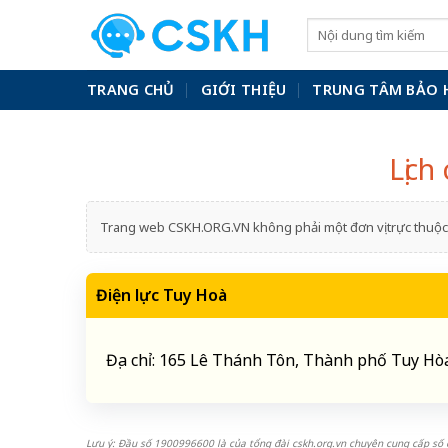
Skip
to
content
TRANG CHỦ
GIỚI THIỆU
TRUNG TÂM BẢO 
Lịch
Trang web CSKH.ORG.VN không phải một đơn vị trực thuộc 
Điện lực Tuy Hoà
Địa chỉ: 165 Lê Thánh Tôn, Thành phố Tuy Hòa
Lưu ý: Đầu số 1900996600 là của tổng đài cskh.org.vn chuyên cung cấp số đ