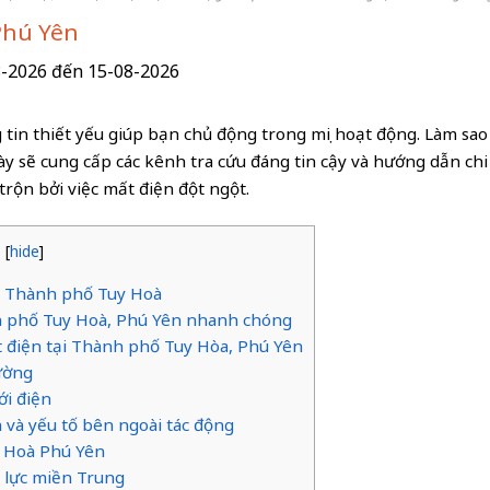
Phú Yên
8-2026 đến 15-08-2026
 tin thiết yếu giúp bạn chủ động trong mọi hoạt động. Làm sao
này sẽ cung cấp các kênh tra cứu đáng tin cậy và hướng dẫn chi
rộn bởi việc mất điện đột ngột.
t
[
hide
]
hội Thành phố Tuy Hoà
ành phố Tuy Hoà, Phú Yên nhanh chóng
t điện tại Thành phố Tuy Hòa, Phú Yên
ường
ới điện
 và yếu tố bên ngoài tác động
y Hoà Phú Yên
 lực miền Trung