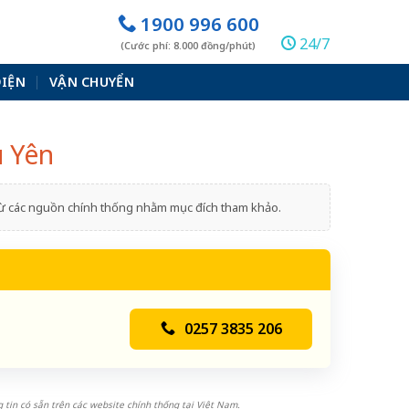
1900 996 600
24/7
(Cước phí: 8.000 đồng/phút)
ĐIỆN
VẬN CHUYỂN
ú Yên
 từ các nguồn chính thống nhằm mục đích tham khảo.
0257 3835 206
 tin có sẵn trên các website chính thống tại Việt Nam.