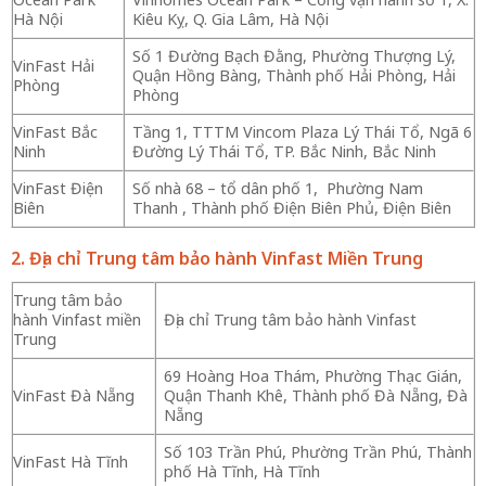
Hà Nội
Kiêu Kỵ, Q. Gia Lâm, Hà Nội
Số 1 Đường Bạch Đằng, Phường Thượng Lý,
VinFast Hải
Quận Hồng Bàng, Thành phố Hải Phòng, Hải
Phòng
Phòng
VinFast Bắc
Tầng 1, TTTM Vincom Plaza Lý Thái Tổ, Ngã 6
Ninh
Đường Lý Thái Tổ, TP. Bắc Ninh, Bắc Ninh
VinFast Điện
Số nhà 68 – tổ dân phố 1, Phường Nam
Biên
Thanh , Thành phố Điện Biên Phủ, Điện Biên
2. Địa chỉ Trung tâm bảo hành Vinfast Miền Trung
Trung tâm bảo
hành Vinfast miền
Địa chỉ Trung tâm bảo hành Vinfast
Trung
69 Hoàng Hoa Thám, Phường Thạc Gián,
VinFast Đà Nẵng
Quận Thanh Khê, Thành phố Đà Nẵng, Đà
Nẵng
Số 103 Trần Phú, Phường Trần Phú, Thành
VinFast Hà Tĩnh
phố Hà Tĩnh, Hà Tĩnh