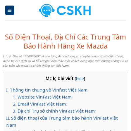
Skip
to
content
Số Điện Thoại, Địa Chỉ Các Trung Tâm
Bảo Hành Hãng Xe Mazda
Lưu ý: Đầu số 1900996600 là của tổng đài cskh.org.vn chuyên cung cấp số điện thoại,
danh bạ các dịch vụ và hỗ trợ giải đáp thắc mắc khách hàng dựa trên những thông tin có
sẵn trên các website chính thống tại Việt Nam.
Mục lục bài viết
[
hide
]
I. Thông tin chung về Vinfast Việt Nam
1. Website VinFast Việt Nam:
2. Email VinFast Việt Nam:
3. Địa chỉ Trụ sở chính VinFast Việt Nam:
II. Số điện thoại của Trung tâm bảo hành VinFast Việt
Nam