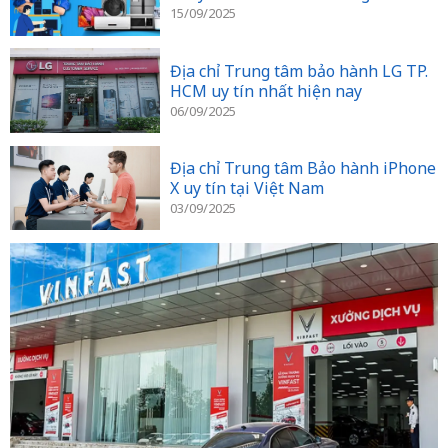
15/09/2025
Địa chỉ Trung tâm bảo hành LG TP.
HCM uy tín nhất hiện nay
06/09/2025
Địa chỉ Trung tâm Bảo hành iPhone
X uy tín tại Việt Nam
03/09/2025