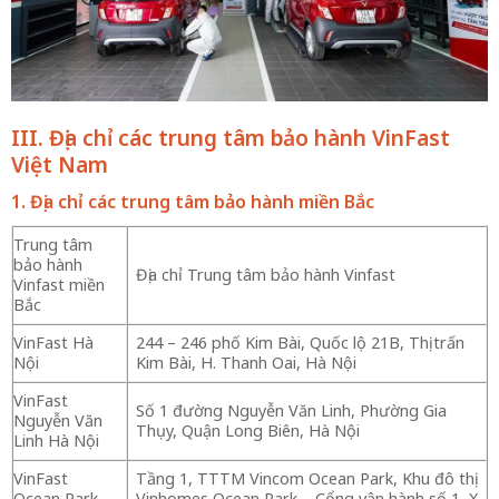
III. Địa chỉ các trung tâm bảo hành VinFast
Việt Nam
1. Địa chỉ các trung tâm bảo hành miền Bắc
Trung tâm
bảo hành
Địa chỉ Trung tâm bảo hành Vinfast
Vinfast miền
Bắc
VinFast Hà
244 – 246 phố Kim Bài, Quốc lộ 21B, Thị trấn
Nội
Kim Bài, H. Thanh Oai, Hà Nội
VinFast
Số 1 đường Nguyễn Văn Linh, Phường Gia
Nguyễn Văn
Thụy, Quận Long Biên, Hà Nội
Linh Hà Nội
VinFast
Tầng 1, TTTM Vincom Ocean Park, Khu đô thị
Ocean Park
Vinhomes Ocean Park – Cổng vận hành số 1, X.