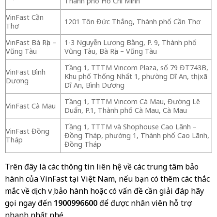
Thành phố Hồ Chí Minh
VinFast Cần
1201 Tôn Đức Thắng, Thành phố Cần Thơ
Thơ
VinFast Bà Rịa –
1-3 Nguyễn Lương Bằng, P. 9, Thành phố
Vũng Tàu
Vũng Tàu, Bà Rịa – Vũng Tàu
Tầng 1, TTTM Vincom Plaza, số 79 ĐT743B,
VinFast Bình
Khu phố Thống Nhất 1, phường Dĩ An, thị xã
Dương
Dĩ An, Bình Dương
Tầng 1, TTTM Vincom Cà Mau, Đường Lê
VinFast Cà Mau
Duẩn, P.1, Thành phố Cà Mau, Cà Mau
Tầng 1, TTTM và Shophouse Cao Lãnh –
VinFast Đồng
Đồng Tháp, phường 1, Thành phố Cao Lãnh,
Tháp
Đồng Tháp
Trên đây là các thông tin liên hệ về các trung tâm bảo
hành của VinFast tại Việt Nam, nếu bạn có thêm các thắc
mắc về dịch vụ bảo hành hoặc có vấn đề cần giải đáp hãy
gọi ngay đến
1900996600
để được nhân viên hỗ trợ
nhanh nhất nhé.