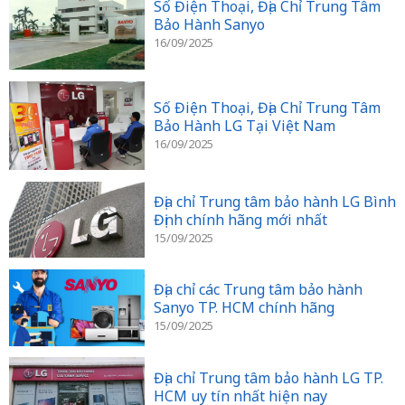
Số Điện Thoại, Địa Chỉ Trung Tâm
Bảo Hành Sanyo
16/09/2025
Số Điện Thoại, Địa Chỉ Trung Tâm
Bảo Hành LG Tại Việt Nam
16/09/2025
Địa chỉ Trung tâm bảo hành LG Bình
Định chính hãng mới nhất
15/09/2025
Địa chỉ các Trung tâm bảo hành
Sanyo TP. HCM chính hãng
15/09/2025
Địa chỉ Trung tâm bảo hành LG TP.
HCM uy tín nhất hiện nay