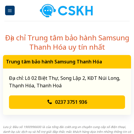
Skip
to
content
Địa chỉ Trung tâm bảo hành Samsung
Thanh Hóa uy tín nhất
Trung tâm bảo hành Samsung Thanh Hóa
Địa chỉ: Lô 02 Biệt Thự, Song Lập 2, KĐT Núi Long,
Thạnh Hóa, Thanh Hoá
0237 3751 936
Lưu ý: Đầu số 1900996600 là của tổng đài cskh.org.vn chuyên cung cấp số điện thoại,
danh bạ các dịch vụ và hỗ trợ giải đáp thắc mắc khách hàng dựa trên những thông tin có